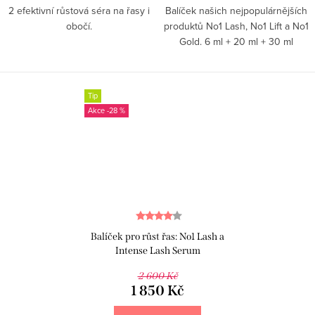
2 efektivní růstová séra na řasy i
Balíček našich nejpopulárnějších
obočí.
produktů No1 Lash, No1 Lift a No1
Gold. 6 ml + 20 ml + 30 ml
Tip
-28 %
Balíček pro růst řas: No1 Lash a
Intense Lash Serum
2 600 Kč
1 850 Kč