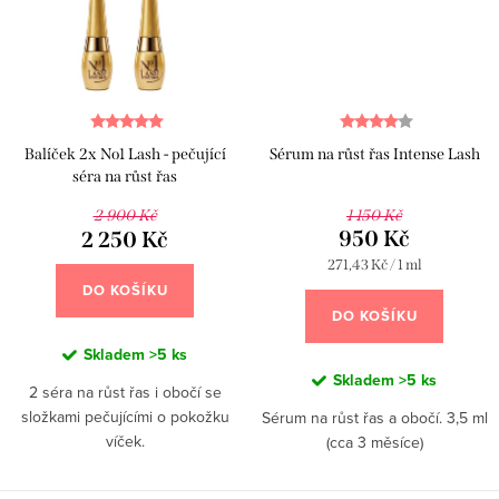
Balíček 2x No1 Lash - pečující
Sérum na růst řas Intense Lash
séra na růst řas
1 150 Kč
2 900 Kč
950 Kč
2 250 Kč
Měrná
271,43 Kč / 1 ml
cena:
DO KOŠÍKU
DO KOŠÍKU
Skladem
>5 ks
Skladem
>5 ks
2 séra na růst řas i obočí se
složkami pečujícími o pokožku
Sérum na růst řas a obočí. 3,5 ml
víček.
(cca 3 měsíce)