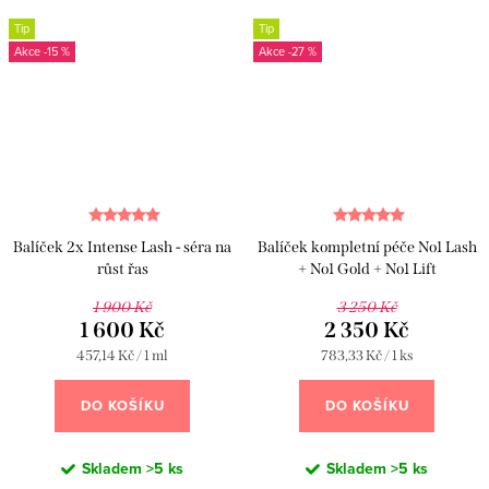
Tip
Tip
-15 %
-27 %
Balíček 2x Intense Lash - séra na
Balíček kompletní péče No1 Lash
růst řas
+ No1 Gold + No1 Lift
1 900 Kč
3 250 Kč
1 600 Kč
2 350 Kč
Měrná
Měrná
457,14 Kč / 1 ml
783,33 Kč / 1 ks
cena:
cena:
DO KOŠÍKU
DO KOŠÍKU
Skladem
>5 ks
Skladem
>5 ks