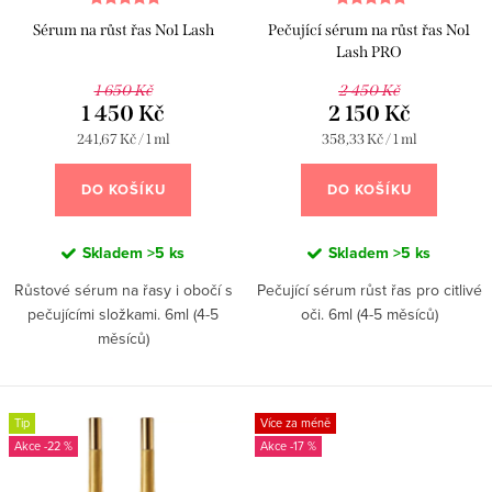
k
u
Sérum na růst řas No1 Lash
Pečující sérum na růst řas No1
t
k
Lash PRO
ů
t
1 650 Kč
2 450 Kč
1 450 Kč
2 150 Kč
ů
Měrná
Měrná
241,67 Kč / 1 ml
358,33 Kč / 1 ml
cena:
cena:
DO KOŠÍKU
DO KOŠÍKU
Skladem
>5 ks
Skladem
>5 ks
Růstové sérum na řasy i obočí s
Pečující sérum růst řas pro citlivé
pečujícími složkami. 6ml (4-5
oči. 6ml (4-5 měsíců)
měsíců)
Tip
Více za méně
-22 %
-17 %