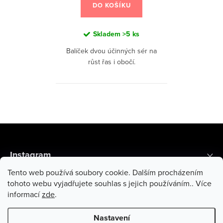
DO KOŠÍKU
Skladem
>5 ks
Balíček dvou účinných sér na
růst řas i obočí.
O
v
Z
l
á
á
Instagram
d
p
a
Tento web používá soubory cookie. Dalším procházením
a
Recenze zákazníků
c
tohoto webu vyjadřujete souhlas s jejich používáním.. Více
informací
zde
.
t
í
Informace pro vás
p
í
Nastavení
r