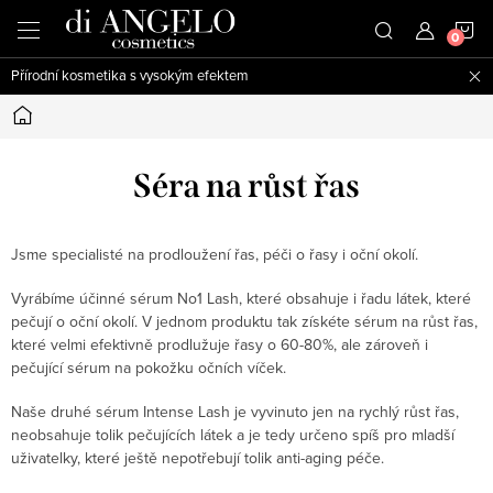
Přejít
N
na
obsah
Přírodní kosmetika s vysokým efektem
K
Domů
Séra na růst řas
Jsme specialisté na prodloužení řas, péči o řasy i oční okolí.
Vyrábíme účinné sérum No1 Lash, které obsahuje i řadu látek, které
pečují o oční okolí. V jednom produktu tak získéte sérum na růst řas,
které velmi efektivně prodlužuje řasy o 60-80%, ale zároveň i
pečující sérum na pokožku očních víček.
Naše druhé sérum Intense Lash je vyvinuto jen na rychlý růst řas,
neobsahuje tolik pečujících látek a je tedy určeno spíš pro mladší
uživatelky, které ještě nepotřebují tolik anti-aging péče.