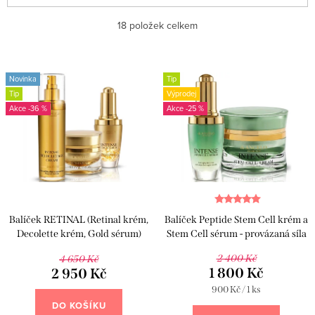
ý
a
Nejlevnější
18
položek celkem
p
z
i
e
Nejdražší
s
n
Novinka
Tip
Abecedně
Tip
Výprodej
p
í
-36 %
-25 %
r
p
o
r
d
o
u
d
k
u
Balíček RETINAL (Retinal krém,
Balíček Peptide Stem Cell krém a
t
k
Decolette krém, Gold sérum)
Stem Cell sérum - provázaná síla
peptidů a kmenových buněk
ů
t
2 400 Kč
4 650 Kč
1 800 Kč
2 950 Kč
ů
Měrná
900 Kč / 1 ks
cena:
DO KOŠÍKU