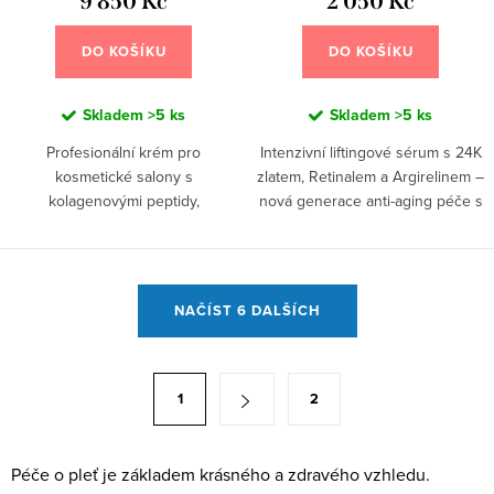
9 850 Kč
2 050 Kč
DO KOŠÍKU
DO KOŠÍKU
Skladem
>5 ks
Skladem
>5 ks
Profesionální krém pro
Intenzivní liftingové sérum s 24K
kosmetické salony s
zlatem, Retinalem a Argirelinem –
kolagenovými peptidy,
nová generace anti-aging péče s
Argirelinem a kmenovými
rychlým účinkem a luxusním
buňkami pro intenzivní omlazení
složením. 30 ml
pleti 400 ml
O
NAČÍST 6 DALŠÍCH
v
l
á
S
1
2
d
t
a
r
c
á
Péče o pleť je základem krásného a zdravého vzhledu.