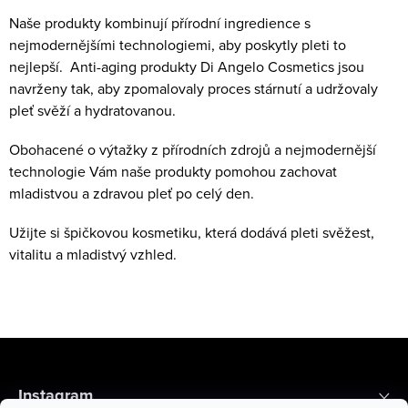
í
n
Naše produkty kombinují přírodní ingredience s
p
k
nejmodernějšími technologiemi, aby poskytly pleti to
r
o
nejlepší.
Anti-aging produkty Di Angelo Cosmetics jsou
v
v
navrženy tak, aby zpomalovaly proces stárnutí a udržovaly
k
á
pleť svěží a hydratovanou.
y
n
v
Obohacené o výtažky z přírodních zdrojů a nejmodernější
í
ý
technologie Vám naše produkty pomohou zachovat
p
mladistvou a zdravou pleť po celý den.
i
Užijte si špičkovou kosmetiku, která dodává pleti svěžest,
s
vitalitu a mladistvý vzhled.
u
Z
á
Instagram