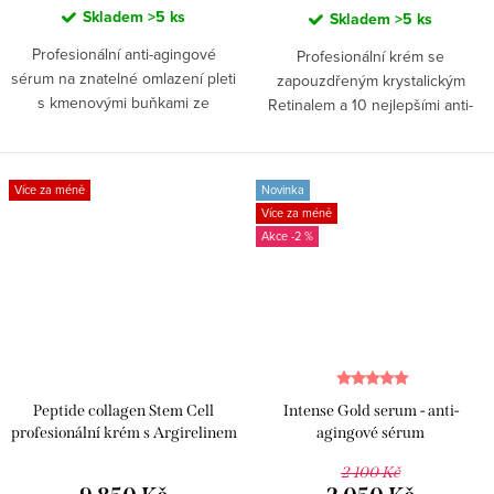
Skladem
>5 ks
Skladem
>5 ks
Profesionální anti-agingové
Profesionální krém se
sérum na znatelné omlazení pleti
zapouzdřeným krystalickým
s kmenovými buňkami ze
Retinalem a 10 nejlepšími anti-
švýcarského jablka pro
aging složkami pro intenzivní
kosmetické salony. 400 ml
anti-aging procedury. 400 ml
Více za méně
Novinka
Více za méně
-2 %
Peptide collagen Stem Cell
Intense Gold serum - anti-
profesionální krém s Argirelinem
agingové sérum
pro kosmetická studia
2 100 Kč