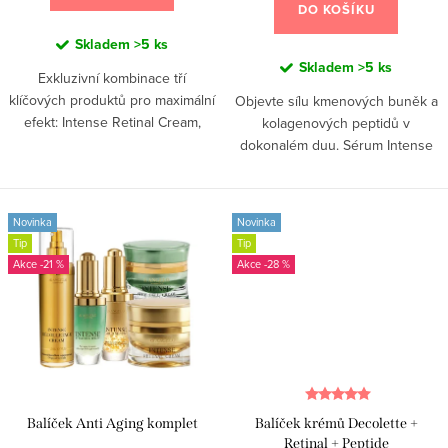
DO KOŠÍKU
Skladem
>5 ks
Skladem
>5 ks
Exkluzivní kombinace tří
klíčových produktů pro maximální
Objevte sílu kmenových buněk a
efekt: Intense Retinal Cream,
kolagenových peptidů v
Intense Gold Serum a Intense
dokonalém duu. Sérum Intense
Décollete Cream. Síla Retinalu,
Stem Cell aktivuje regeneraci
zlata a aktivních látek pro...
pleti, zatímco nový Collagen
Peptides Cream ji intenzivně...
Novinka
Novinka
Tip
Tip
-21 %
-28 %
Balíček Anti Aging komplet
Balíček krémů Decolette +
Retinal + Peptide