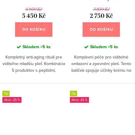
6 950 Kč
3 850 Kč
5 450 Kč
2 750 Kč
DO KOŠÍKU
DO KOŠÍKU
Skladem
>5 ks
Skladem
>5 ks
Kompletný anti-aging rituál pre
Komplexní péče pro viditelné
viditeľne mladšiu pleť. Kombinácia
omlazení a zpevnění pleti. Tento
5 produktov s peptidmi,
balíček spojuje účinky krému na
retinalom, kmeňovými bunkami a
dekolt, silného Retinal krému a
24K zlatom pôsobí na vrásky,
pokročilého Peptide & Stem Cell
pevnosť aj regeneráciu –...
krému....
Tip
Tip
-25 %
-25 %