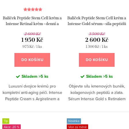
Balíček Peptide Stem Cell krém a
Balíček Peptide Stem Cell krém a
Intense Retinal krém - denní a
Intense Gold sérum - síla peptidů
noční péče
a zlata
2 600 Kč
3 500 Kč
1 950 Kč
2 600 Kč
Měrná
Měrná
975 Kč / 1 ks
1 300 Kč / 1 ks
cena:
cena:
DO KOŠÍKU
DO KOŠÍKU
Skladem
>5 ks
Skladem
>5 ks
Luxusní dvojice krémů pro
Objevte sílu kmenových buněk,
kompletní anti-aging péči. Intense
kolagenových peptidů a zlata.
Peptide Cream s Argirelinem a
Sérum Intense Gold s Retinalem
kolagenovými peptidy působí
obnovuje pleť, zatímco nový
přes den s okamžitým liftingovým
Collagen Peptides Cream ji
efektem, zatímco Intense...
intenzivně vyživuje, zpevňuje a...
Tip
Novinka
-20 %
Více za méně