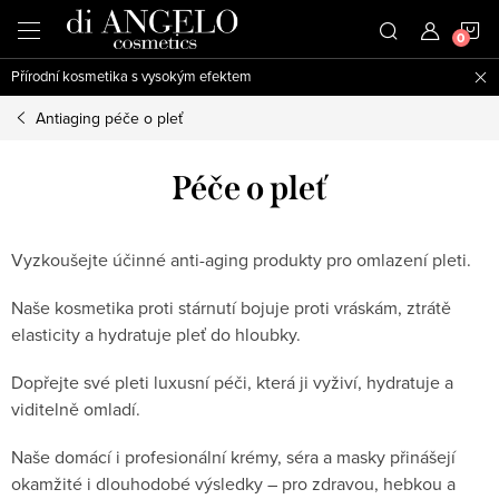
Přejít
N
na
obsah
Přírodní kosmetika s vysokým efektem
K
Antiaging péče o pleť
Péče o pleť
Vyzkoušejte účinné anti-aging produkty pro omlazení pleti.
Naše kosmetika proti stárnutí bojuje proti vráskám, ztrátě
elasticity a hydratuje pleť do hloubky.
Dopřejte své pleti luxusní péči, která ji vyživí, hydratuje a
viditelně omladí.
Naše domácí i profesionální krémy, séra a masky přinášejí
okamžité i dlouhodobé výsledky – pro zdravou, hebkou a