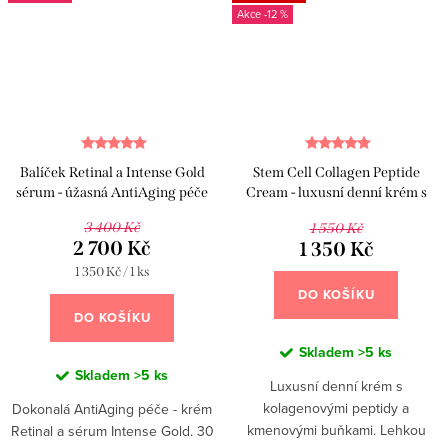
-12 %
Balíček Retinal a Intense Gold
Stem Cell Collagen Peptide
sérum - úžasná AntiAging péče
Cream - luxusní denní krém s
peptidy a kmenovými buňkami
3 400 Kč
1 550 Kč
2 700 Kč
1 350 Kč
Měrná
1 350 Kč / 1 ks
cena:
DO KOŠÍKU
DO KOŠÍKU
Skladem
>5 ks
Skladem
>5 ks
Luxusní denní krém s
kolagenovými peptidy a
Dokonalá AntiAging péče - krém
kmenovými buňkami. Lehkou
Retinal a sérum Intense Gold. 30