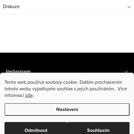
Diskuze
Z
á
Instagram
p
Tento web používá soubory cookie. Dalším procházením
a
Recenze zákazníků
tohoto webu vyjadřujete souhlas s jejich používáním.. Více
informací
zde
.
t
Informace pro vás
í
Nastavení
Copyright 2026
Di Angelo Cosmetics
. Všechna práva vyhrazena.
Odmítnout
Souhlasím