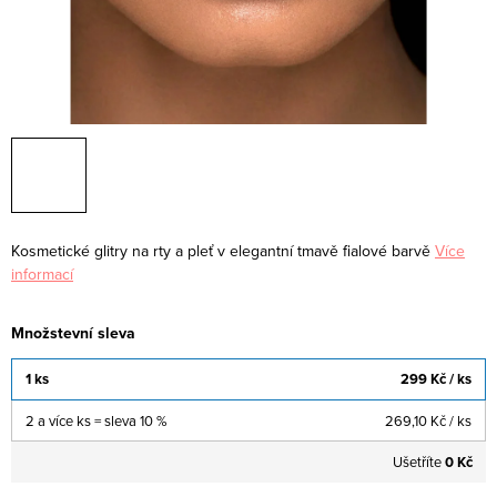
Kosmetické glitry na rty a pleť v elegantní tmavě fialové barvě
Více
informací
Množstevní sleva
1 ks
299 Kč
/ ks
2 a více ks = sleva 10 %
269,10 Kč
/ ks
Ušetříte
0 Kč