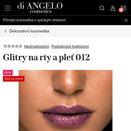
Přejít
N
na
obsah
Přírodní kosmetika s vysokým efektem
K
Dekorativní kosmetika
Neohodnoceno
Podrobnosti hodnocení
Glitry na rty a pleť 012
Akce
Více za méně