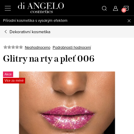
Přejít
N
na
obsah
Přírodní kosmetika s vysokým efektem
K
Dekorativní kosmetika
Neohodnoceno
Podrobnosti hodnocení
Glitry na rty a pleť 006
Akce
Více za méně