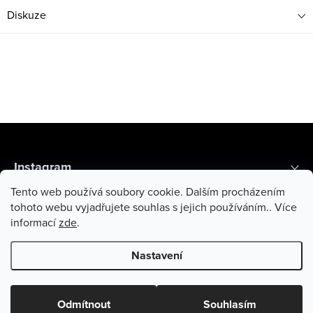
Diskuze
Z
á
Instagram
p
Tento web používá soubory cookie. Dalším procházením
a
Recenze zákazníků
tohoto webu vyjadřujete souhlas s jejich používáním.. Více
informací
zde
.
t
Informace pro vás
í
Nastavení
Copyright 2026
Di Angelo Cosmetics
. Všechna práva vyhrazena.
Odmítnout
Souhlasím