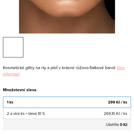
Kosmetické glitry na rty a pleť v krásné růžovo-fialkové barvě
Více
informací
Množstevní sleva
1 ks
299 Kč
/ ks
2 a více ks = sleva 10 %
269,10 Kč
/ ks
Ušetříte
0 Kč