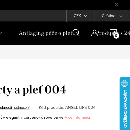
CZK
Čeština
NÁKU
Antiaging péče o pleť
Produkty s 2
KOŠÍ
rty a pleť 004
Kód produktu:
ANGEL-LIPS-004
obnosti hodnocení
leť v elegantní červeno-růžové barvě
Více informací