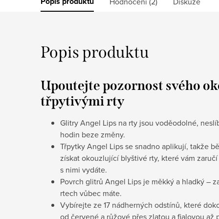
Popis produktu
Hodnocení (2)
Diskuze
Popis produktu
Upoutejte pozornost svého oko
třpytivými rty
Glitry Angel Lips na rty jsou voděodolné, neslí
hodin beze změny.
Třpytky Angel Lips se snadno aplikují, takže
získat okouzlující blyštivé rty, které vám zar
s nimi vydáte.
Povrch glitrů Angel Lips je měkký a hladký – z
rtech vůbec máte.
Vybírejte ze 17 nádherných odstínů, které dok
od červené a růžové přes zlatou a fialovou a