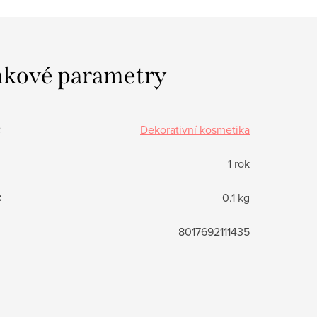
kové parametry
:
Dekorativní kosmetika
1 rok
:
0.1 kg
8017692111435