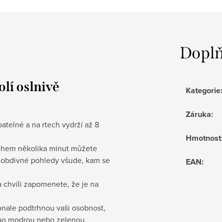
Doplň
lí oslnivě
Kategorie
Záruka
:
batelné a na rtech vydrží až 8
Hmotnost
 během několika minut můžete
učí obdivné pohledy všude, kam se
EAN
:
a chvíli zapomenete, že je na
onale podtrhnou vaši osobnost,
ž po modrou nebo zelenou.