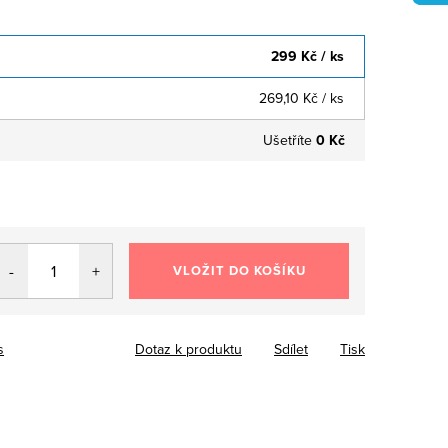
299 Kč
/ ks
269,10 Kč
/ ks
Ušetříte
0 Kč
VLOŽIT DO KOŠÍKU
s
Dotaz k produktu
Sdílet
Tisk