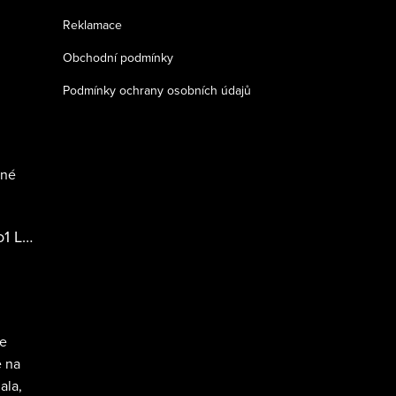
Reklamace
Obchodní podmínky
Podmínky ochrany osobních údajů
sné
Pečující sérum na růst řas No1 Lash PRO
je
e na
ala,