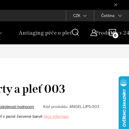
CZK
Čeština
NÁKU
Antiaging péče o pleť
Produkty s 2
KOŠÍ
rty a pleť 003
Kód produktu:
ANGEL-LIPS-003
odrobnosti hodnocení
leť v jasně červené barvě
Více informací