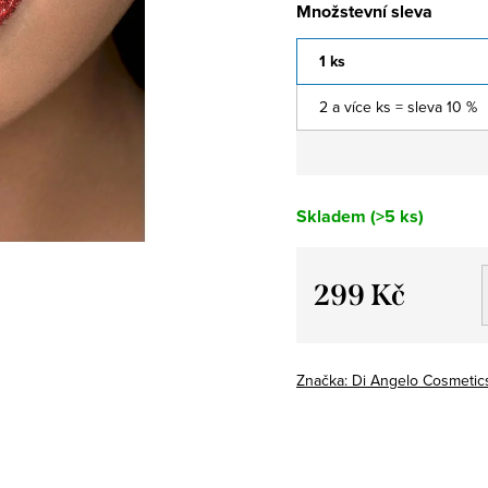
Množstevní sleva
1 ks
2 a více ks = sleva 10 %
Skladem
(>5 ks)
299 Kč
Měrná
cena:
Značka:
Di Angelo Cosmetic