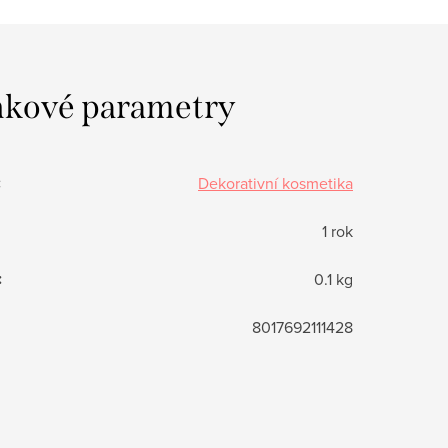
kové parametry
:
Dekorativní kosmetika
1 rok
:
0.1 kg
8017692111428