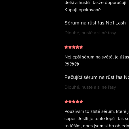
delší a hustší, takže doporučuji.
Kupuji opakovaně
Sérum na růst řas No1 Lash
Dlouhé, husté a silné řasy
Žaneta
Nejlepší sérum na světě, je úža
😍😍😍
Dlouhé, husté a silné řasy
Petra Koškova
Používám to zlaté sérum, které 
super. Jestli je tohle lepší, tak s
to těším, dnes jsem si ho objedn