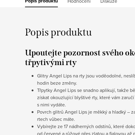
Popis produktu
Hodnocení
Diskuze
Popis produktu
Upoutejte pozornost svého oko
třpytivými rty
Glitry Angel Lips na rty jsou voděodolné, neslí
hodin beze změny.
Třpytky Angel Lips se snadno aplikují, takže
získat okouzlující blyštivé rty, které vám zar
s nimi vydáte.
Povrch glitrů Angel Lips je měkký a hladký – z
rtech vůbec máte.
Vybírejte ze 17 nádherných odstínů, které dok
od červené a růžové přes zlatou a fialovou a