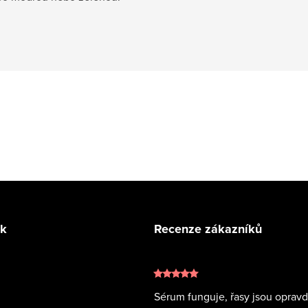
k
Recenze zákazníků
Sérum funguje, řasy jsou oprav