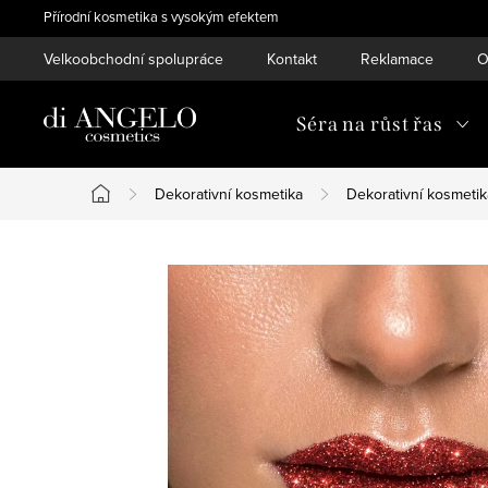
Přejít
Přírodní kosmetika s vysokým efektem
na
Velkoobchodní spolupráce
Kontakt
Reklamace
O
obsah
Séra na růst řas
Dekorativní kosmetika
Dekorativní kosmetik
Domů