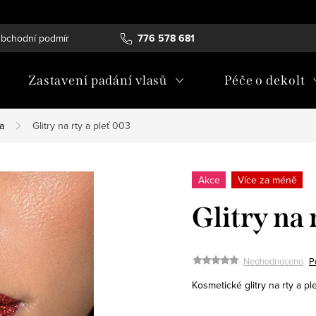
bchodní podmínky
Podmínky ochrany osobních údajů
776 578 681
Zastavení padání vlasů
Péče o dekolt
a
Glitry na rty a pleť 003
Akce
Více za méně
Glitry na 
Neohodnoceno
P
Kosmetické glitry na rty a p