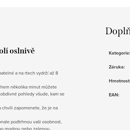
Doplň
lí oslnivě
Kategorie
Záruka
:
batelné a na rtech vydrží až 8
Hmotnost
 během několika minut můžete
učí obdivné pohledy všude, kam se
EAN
:
a chvíli zapomenete, že je na
onale podtrhnou vaši osobnost,
ž po modrou nebo zelenou.