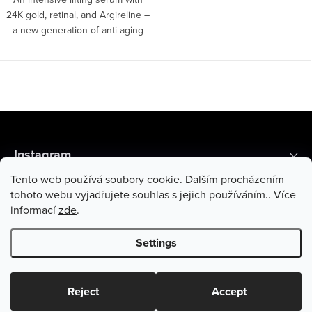
24K gold, retinal, and Argireline –
a new generation of anti-aging
care with fast results and a
luxurious formula. 3 ml
F
o
Instagram
o
Tento web používá soubory cookie. Dalším procházením
t
Recenze zákazníků
tohoto webu vyjadřujete souhlas s jejich používáním.. Více
informací
zde
.
e
Informace pro vás
r
Settings
Copyright 2026
Di Angelo Cosmetics
. All rights reserved.
Reject
Accept
Created by Shoptet