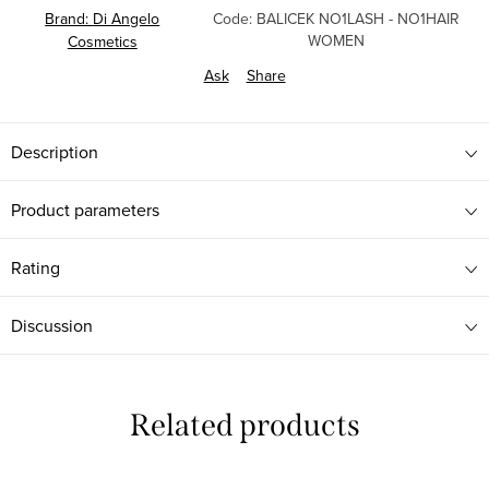
Brand:
Di Angelo
Code:
BALICEK NO1LASH - NO1HAIR
WOMEN
Cosmetics
Ask
Share
Description
Product parameters
Rating
Discussion
Related products