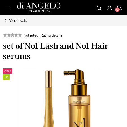
Skip
S
to
content
Value sets
C
Not rated
Rating details
set of No1 Lash and No1 Hair
serums
Akce
Tip