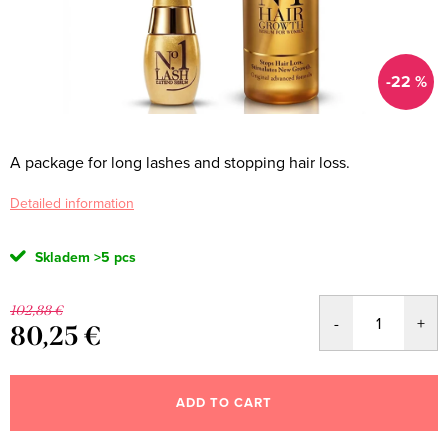
-22 %
A package for long lashes and stopping hair loss.
Detailed information
Skladem
>5 pcs
102,88 €
80,25 €
Measure
price:
ADD TO CART