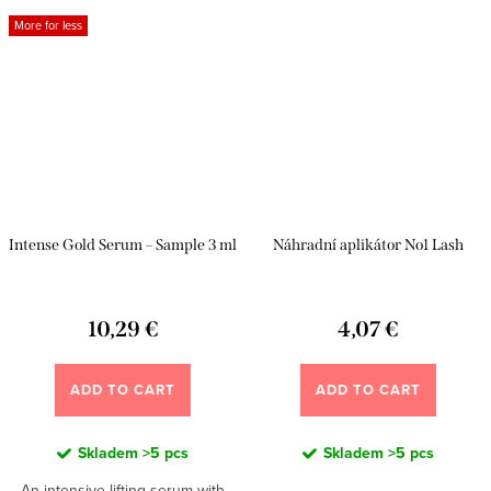
More for less
Intense Gold Serum – Sample 3 ml
Náhradní aplikátor No1 Lash
10,29 €
4,07 €
ADD TO CART
ADD TO CART
Skladem
>5 pcs
Skladem
>5 pcs
An intensive lifting serum with